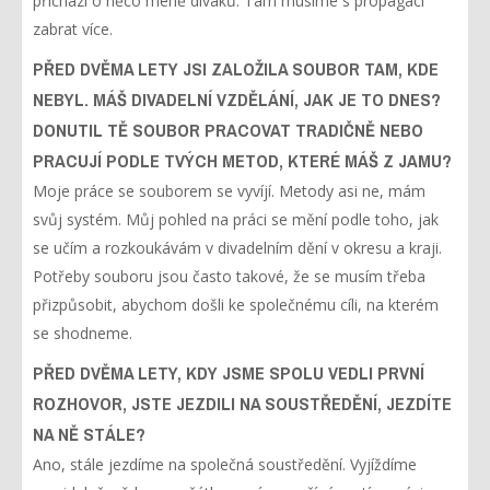
přichází o něco méně diváků. Tam musíme s propagací
zabrat více.
PŘED DVĚMA LETY JSI ZALOŽILA SOUBOR TAM, KDE
NEBYL. MÁŠ DIVADELNÍ VZDĚLÁNÍ, JAK JE TO DNES?
DONUTIL TĚ SOUBOR PRACOVAT TRADIČNĚ NEBO
PRACUJÍ PODLE TVÝCH METOD, KTERÉ MÁŠ Z JAMU?
Moje práce se souborem se vyvíjí. Metody asi ne, mám
svůj systém. Můj pohled na práci se mění podle toho, jak
se učím a rozkoukávám v divadelním dění v okresu a kraji.
Potřeby souboru jsou často takové, že se musím třeba
přizpůsobit, abychom došli ke společnému cíli, na kterém
se shodneme.
PŘED DVĚMA LETY, KDY JSME SPOLU VEDLI PRVNÍ
ROZHOVOR, JSTE JEZDILI NA SOUSTŘEDĚNÍ, JEZDÍTE
NA NĚ STÁLE?
Ano, stále jezdíme na společná soustředění. Vyjíždíme