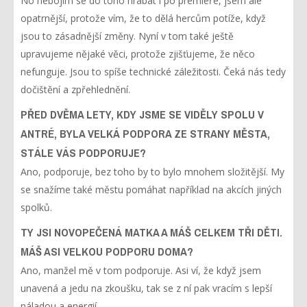
No nebojím se do toho hrabat i po premiéře, jsem ale
opatrnější, protože vím, že to dělá hercům potíže, když
jsou to zásadnější změny. Nyní v tom také ještě
upravujeme nějaké věci, protože zjišťujeme, že něco
nefunguje. Jsou to spíše technické záležitosti. Čeká nás tedy
dočištění a zpřehlednění.
PŘED DVĚMA LETY, KDY JSME SE VIDĚLY SPOLU V
ANTRÉ, BYLA VELKÁ PODPORA ZE STRANY MĚSTA,
STÁLE VÁS PODPORUJE?
Ano, podporuje, bez toho by to bylo mnohem složitější. My
se snažíme také městu pomáhat například na akcích jiných
spolků.
TY JSI NOVOPEČENÁ MATKA A MÁŠ CELKEM TŘI DĚTI.
MÁŠ ASI VELKOU PODPORU DOMA?
Ano, manžel mě v tom podporuje. Asi ví, že když jsem
unavená a jedu na zkoušku, tak se z ní pak vracím s lepší
náladou a energií.