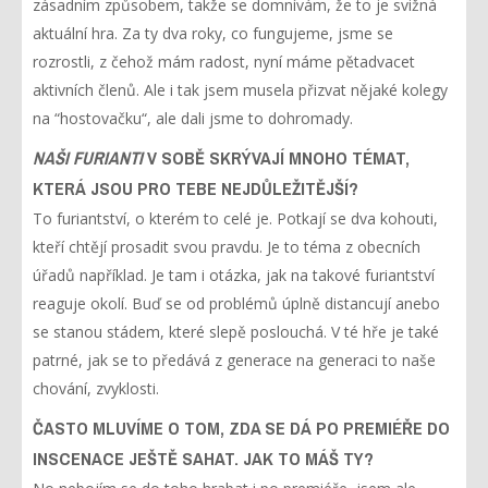
zásadním způsobem, takže se domnívám, že to je svižná
aktuální hra. Za ty dva roky, co fungujeme, jsme se
rozrostli, z čehož mám radost, nyní máme pětadvacet
aktivních členů. Ale i tak jsem musela přizvat nějaké kolegy
na “hostovačku“, ale dali jsme to dohromady.
NAŠI FURIANTI
V SOBĚ SKRÝVAJÍ MNOHO TÉMAT,
KTERÁ JSOU PRO TEBE NEJDŮLEŽITĚJŠÍ?
To furiantství, o kterém to celé je. Potkají se dva kohouti,
kteří chtějí prosadit svou pravdu. Je to téma z obecních
úřadů například. Je tam i otázka, jak na takové furiantství
reaguje okolí. Buď se od problémů úplně distancují anebo
se stanou stádem, které slepě poslouchá. V té hře je také
patrné, jak se to předává z generace na generaci to naše
chování, zvyklosti.
ČASTO MLUVÍME O TOM, ZDA SE DÁ PO PREMIÉŘE DO
INSCENACE JEŠTĚ SAHAT. JAK TO MÁŠ TY?