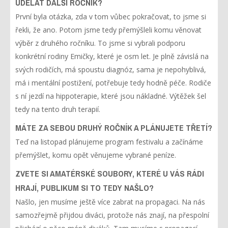
UDĚLAT DALŠÍ ROČNÍK?
První byla otázka, zda v tom vůbec pokračovat, to jsme si
řekli, že ano. Potom jsme tedy přemýšleli komu věnovat
výběr z druhého ročníku. To jsme si vybrali podporu
konkrétní rodiny Emičky, které je osm let. Je plně závislá na
svých rodičích, má spoustu diagnóz, sama je nepohyblivá,
má i mentální postižení, potřebuje tedy hodně péče. Rodiče
s ní jezdí na hippoterapie, které jsou nákladné. Výtěžek šel
tedy na tento druh terapií.
MÁTE ZA SEBOU DRUHÝ ROČNÍK A PLÁNUJETE TŘETÍ?
Teď na listopad plánujeme program festivalu a začínáme
přemýšlet, komu opět věnujeme vybrané peníze.
ZVETE SI AMATÉRSKÉ SOUBORY, KTERÉ U VÁS RÁDI
HRAJÍ, PUBLIKUM SI TO TEDY NAŠLO?
Našlo, jen musíme ještě více zabrat na propagaci. Na nás
samozřejmě přijdou diváci, protože nás znají, na přespolní