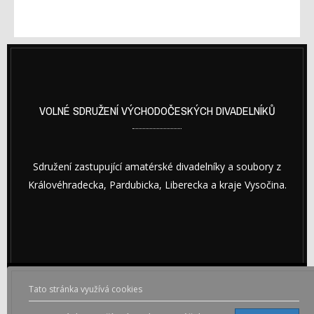
VOLNÉ SDRUŽENÍ VÝCHODOČESKÝCH DIVADELNÍKŮ
Sdružení zastupující amatérské divadelníky a soubory z
Královéhradecka, Pardubicka, Liberecka a kraje Vysočina.
Tato stránka využívá cookies
© Copyright © 2026 VOLNÉ SDRUŽENÍ VÝCHODOČESKÝCH