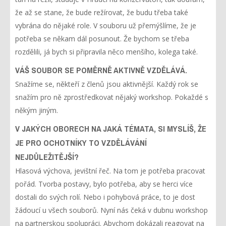
že až se stane, že bude režírovat, že budu třeba také
vybrána do nějaké role. V souboru už přemýšlíme, že je
potřeba se někam dál posunout. Že bychom se třeba
rozdělili, já bych si připravila něco menšího, kolega také.
VÁŠ SOUBOR SE POMĚRNĚ AKTIVNĚ VZDĚLÁVÁ.
Snažíme se, někteří z členů jsou aktivnější. Každý rok se
snažím pro ně zprostředkovat nějaký workshop. Pokaždé s
někým jiným.
V JAKÝCH OBORECH NA JAKÁ TÉMATA, SI MYSLÍŠ, ŽE
JE PRO OCHOTNÍKY TO VZDĚLÁVÁNÍ
NEJDŮLEŽITĚJŠÍ?
Hlasová výchova, jevištní řeč. Na tom je potřeba pracovat
pořád. Tvorba postavy, bylo potřeba, aby se herci více
dostali do svých rolí. Nebo i pohybová práce, to je dost
žádoucí u všech souborů. Nyní nás čeká v dubnu workshop
na partnerskou spolupráci. Abychom dokázali reagovat na