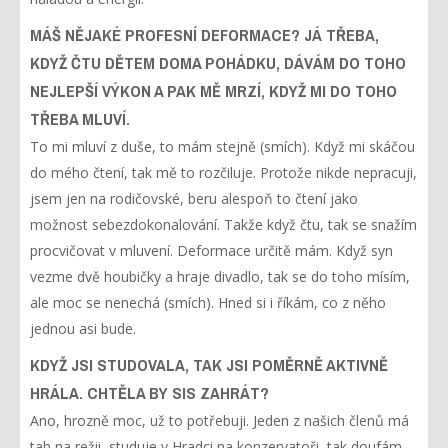
MÁŠ NĚJAKÉ PROFESNÍ DEFORMACE? JÁ TŘEBA,
KDYŽ ČTU DĚTEM DOMA POHÁDKU, DÁVÁM DO TOHO
NEJLEPŠÍ VÝKON A PAK MĚ MRZÍ, KDYŽ MI DO TOHO
TŘEBA MLUVÍ.
To mi mluví z duše, to mám stejně (smích). Když mi skáčou
do mého čtení, tak mě to rozčiluje. Protože nikde nepracuji,
jsem jen na rodičovské, beru alespoň to čtení jako
možnost sebezdokonalování. Takže když čtu, tak se snažím
procvičovat v mluvení. Deformace určitě mám. Když syn
vezme dvě houbičky a hraje divadlo, tak se do toho mísím,
ale moc se nenechá (smích). Hned si i říkám, co z něho
jednou asi bude.
KDYŽ JSI STUDOVALA, TAK JSI POMĚRNĚ AKTIVNĚ
HRÁLA. CHTĚLA BY SIS ZAHRÁT?
Ano, hrozně moc, už to potřebuji. Jeden z našich členů má
tah na režii, studuje v Hradci na konzervatoři, tak doufám,