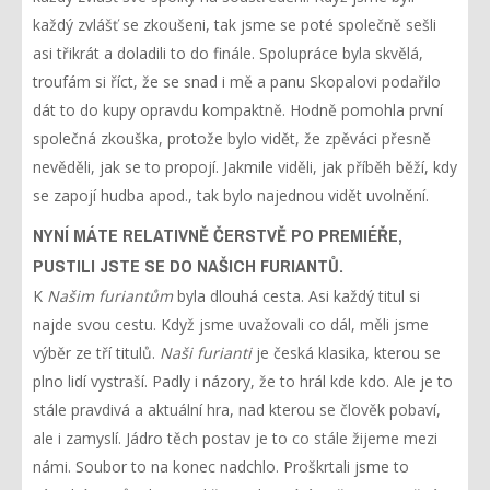
každý zvlášť se zkoušeni, tak jsme se poté společně sešli
asi třikrát a doladili to do finále. Spolupráce byla skvělá,
troufám si říct, že se snad i mě a panu Skopalovi podařilo
dát to do kupy opravdu kompaktně. Hodně pomohla první
společná zkouška, protože bylo vidět, že zpěváci přesně
nevěděli, jak se to propojí. Jakmile viděli, jak příběh běží, kdy
se zapojí hudba apod., tak bylo najednou vidět uvolnění.
NYNÍ MÁTE RELATIVNĚ ČERSTVĚ PO PREMIÉŘE,
PUSTILI JSTE SE DO NAŠICH FURIANTŮ.
K
Našim furiantům
byla dlouhá cesta. Asi každý titul si
najde svou cestu. Když jsme uvažovali co dál, měli jsme
výběr ze tří titulů.
Naši furianti
je česká klasika, kterou se
plno lidí vystraší. Padly i názory, že to hrál kde kdo. Ale je to
stále pravdivá a aktuální hra, nad kterou se člověk pobaví,
ale i zamyslí. Jádro těch postav je to co stále žijeme mezi
námi. Soubor to na konec nadchlo. Proškrtali jsme to