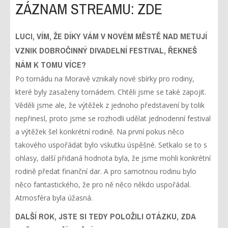
ZÁZNAM STREAMU: ZDE
LUCI, VÍM, ŽE DÍKY VÁM V NOVÉM MĚSTĚ NAD METUJÍ
VZNIK DOBROČINNÝ DIVADELNÍ FESTIVAL, ŘEKNEŠ
NÁM K TOMU VÍCE?
Po tornádu na Moravě vznikaly nové sbírky pro rodiny,
které byly zasaženy tornádem. Chtěli jsme se také zapojit.
Věděli jsme ale, že výtěžek z jednoho představení by tolik
nepřinesl, proto jsme se rozhodli udělat jednodenní festival
a výtěžek šel konkrétní rodině. Na první pokus něco
takového uspořádat bylo vskutku úspěšné. Setkalo se to s
ohlasy, další přidaná hodnota byla, že jsme mohli konkrétní
rodině předat finanční dar. A pro samotnou rodinu bylo
něco fantastického, že pro ně něco někdo uspořádal.
Atmosféra byla úžasná.
DALŠÍ ROK, JSTE SI TEDY POLOŽILI OTÁZKU, ZDA