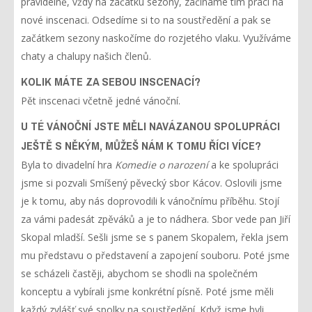
pravidelně, vždy na začátku sezóny, začínáme tím práci na
nové inscenaci. Odsedíme si to na soustředění a pak se
začátkem sezony naskočíme do rozjetého vlaku. Využíváme
chaty a chalupy našich členů.
KOLIK MÁTE ZA SEBOU INSCENACÍ?
Pět inscenaci včetně jedné vánoční.
U TÉ VÁNOČNÍ JSTE MĚLI NAVÁZANOU SPOLUPRÁCI
JEŠTĚ S NĚKÝM, MŮŽEŠ NÁM K TOMU ŘÍCI VÍCE?
Byla to divadelní hra
Komedie o narození
a ke spolupráci
jsme si pozvali Smíšený pěvecký sbor Kácov. Oslovili jsme
je k tomu, aby nás doprovodili k vánočnímu příběhu. Stojí
za vámi padesát zpěváků a je to nádhera. Sbor vede pan Jiří
Skopal mladší. Sešli jsme se s panem Skopalem, řekla jsem
mu představu o představení a zapojení souboru. Poté jsme
se scházeli častěji, abychom se shodli na společném
konceptu a vybírali jsme konkrétní písně. Poté jsme měli
každý zvlášť své spolky na soustředění. Když jsme byli